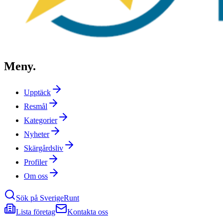
Meny
.
Upptäck
Resmål
Kategorier
Nyheter
Skärgårdsliv
Profiler
Om oss
Sök på SverigeRunt
Lista företag
Kontakta oss