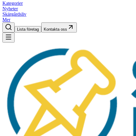
Kategorier
Nyheter
Skärgårdsliv
Mer
Lista företag
Kontakta oss