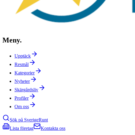
Meny
.
Upptäck
Resmål
Kategorier
Nyheter
Skärgårdsliv
Profiler
Om oss
Sök på SverigeRunt
Lista företag
Kontakta oss