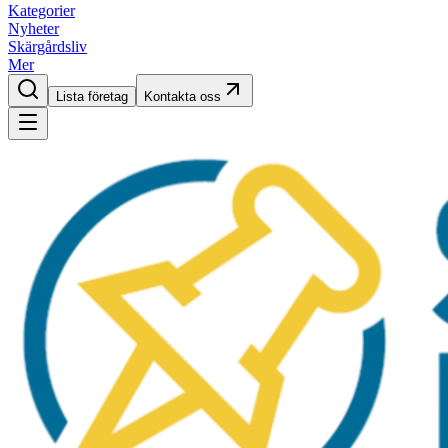
Kategorier
Nyheter
Skärgårdsliv
Mer
Lista företag
Kontakta oss