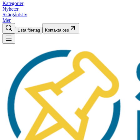
Kategorier
Nyheter
Skärgårdsliv
Mer
Lista företag
Kontakta oss