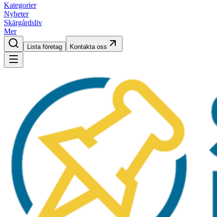
Kategorier
Nyheter
Skärgårdsliv
Mer
Lista företag
Kontakta oss