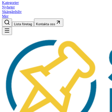
Kategorier
Nyheter
Skärgårdsliv
Mer
Lista företag
Kontakta oss