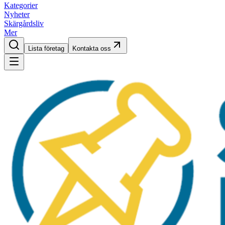
Kategorier
Nyheter
Skärgårdsliv
Mer
Lista företag
Kontakta oss