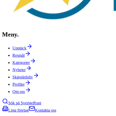
Meny
.
Upptäck
Resmål
Kategorier
Nyheter
Skärgårdsliv
Profiler
Om oss
Sök på SverigeRunt
Lista företag
Kontakta oss