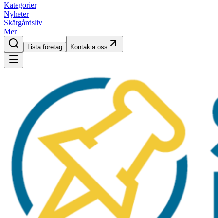
Kategorier
Nyheter
Skärgårdsliv
Mer
Lista företag
Kontakta oss