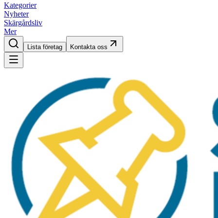
Kategorier
Nyheter
Skärgårdsliv
Mer
Lista företag
Kontakta oss