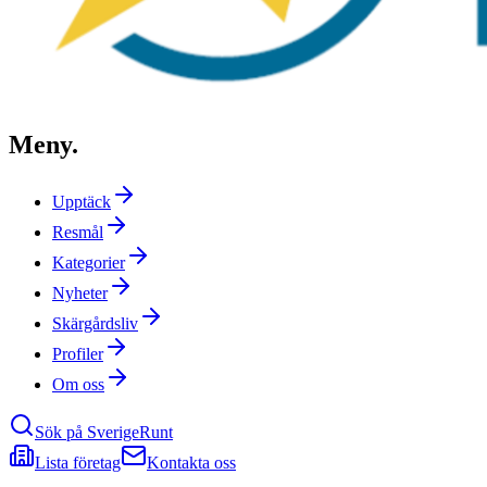
Meny
.
Upptäck
Resmål
Kategorier
Nyheter
Skärgårdsliv
Profiler
Om oss
Sök på SverigeRunt
Lista företag
Kontakta oss