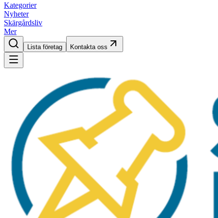
Kategorier
Nyheter
Skärgårdsliv
Mer
Lista företag
Kontakta oss