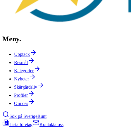
Meny
.
Upptäck
Resmål
Kategorier
Nyheter
Skärgårdsliv
Profiler
Om oss
Sök på SverigeRunt
Lista företag
Kontakta oss