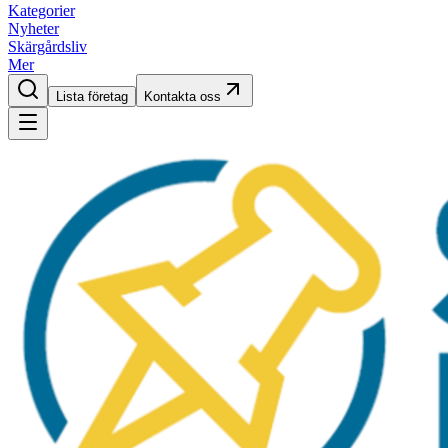
Kategorier
Nyheter
Skärgårdsliv
Mer
Lista företag
Kontakta oss