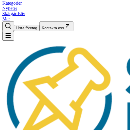
Kategorier
Nyheter
Skärgårdsliv
Mer
Lista företag
Kontakta oss