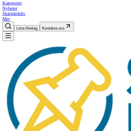
Kategorier
Nyheter
Skärgårdsliv
Mer
Lista företag
Kontakta oss