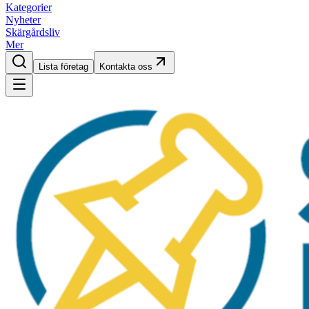
Kategorier
Nyheter
Skärgårdsliv
Mer
Lista företag
Kontakta oss