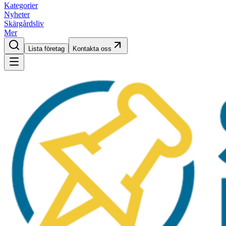
Kategorier
Nyheter
Skärgårdsliv
Mer
Lista företag
Kontakta oss