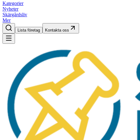
Kategorier
Nyheter
Skärgårdsliv
Mer
Lista företag
Kontakta oss