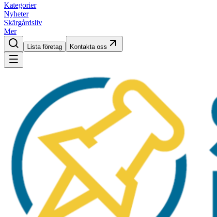
Kategorier
Nyheter
Skärgårdsliv
Mer
Lista företag
Kontakta oss