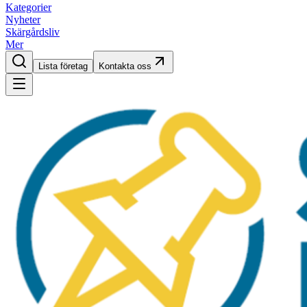
Kategorier
Nyheter
Skärgårdsliv
Mer
Lista företag
Kontakta oss