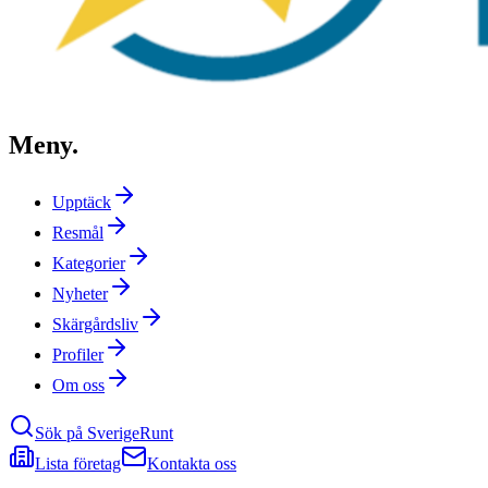
Meny
.
Upptäck
Resmål
Kategorier
Nyheter
Skärgårdsliv
Profiler
Om oss
Sök på SverigeRunt
Lista företag
Kontakta oss