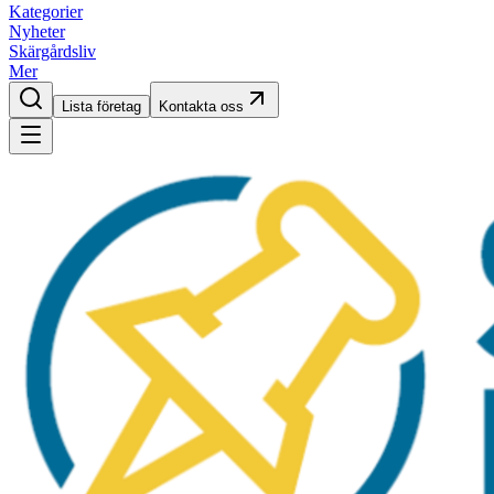
Kategorier
Nyheter
Skärgårdsliv
Mer
Lista företag
Kontakta oss