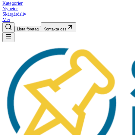
Kategorier
Nyheter
Skärgårdsliv
Mer
Lista företag
Kontakta oss