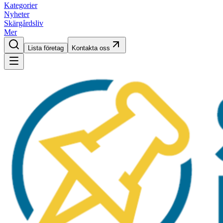
Kategorier
Nyheter
Skärgårdsliv
Mer
Lista företag
Kontakta oss