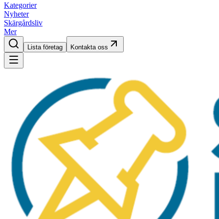
Kategorier
Nyheter
Skärgårdsliv
Mer
Lista företag
Kontakta oss