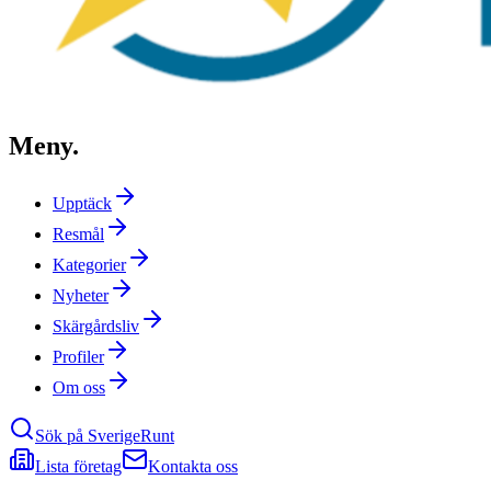
Meny
.
Upptäck
Resmål
Kategorier
Nyheter
Skärgårdsliv
Profiler
Om oss
Sök på SverigeRunt
Lista företag
Kontakta oss