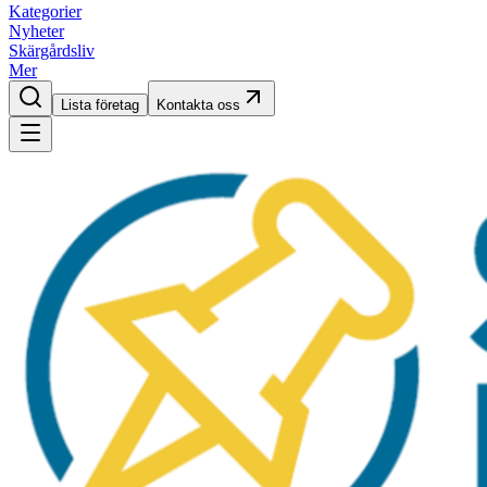
Kategorier
Nyheter
Skärgårdsliv
Mer
Lista företag
Kontakta oss