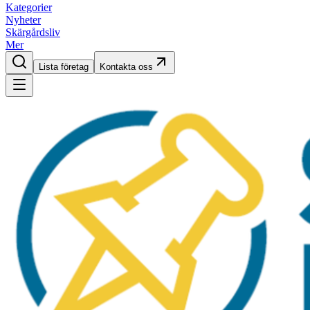
Kategorier
Nyheter
Skärgårdsliv
Mer
Lista företag
Kontakta oss