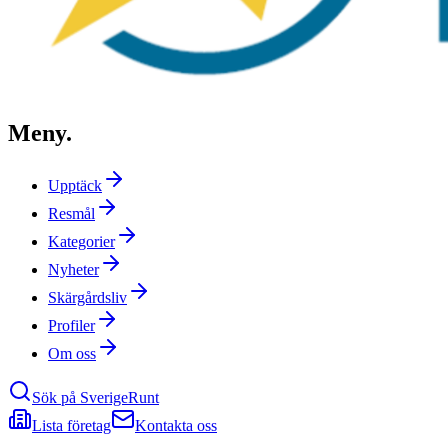
Meny
.
Upptäck
Resmål
Kategorier
Nyheter
Skärgårdsliv
Profiler
Om oss
Sök på SverigeRunt
Lista företag
Kontakta oss