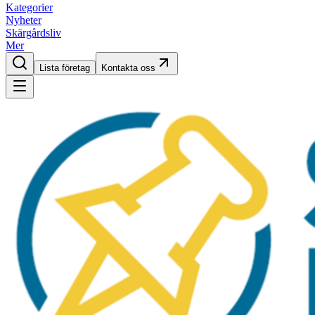
Kategorier
Nyheter
Skärgårdsliv
Mer
Lista företag
Kontakta oss