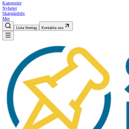
Kategorier
Nyheter
Skärgårdsliv
Mer
Lista företag
Kontakta oss