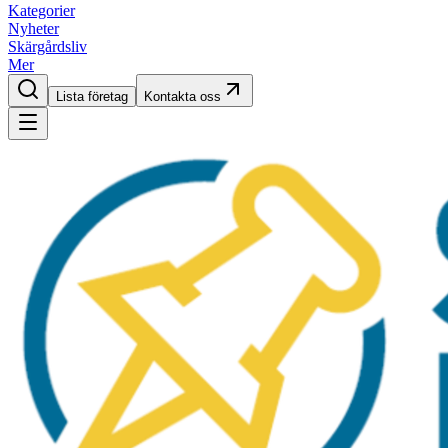
Kategorier
Nyheter
Skärgårdsliv
Mer
Lista företag
Kontakta oss