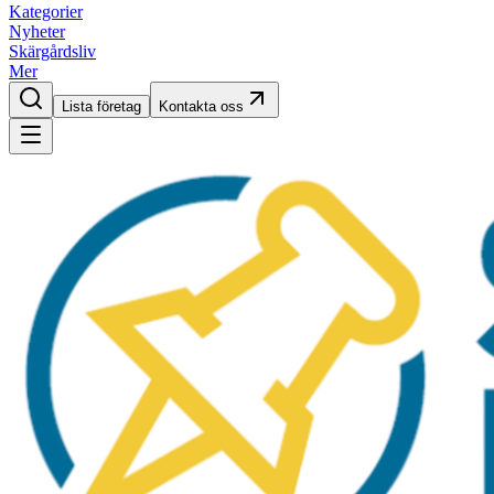
Kategorier
Nyheter
Skärgårdsliv
Mer
Lista företag
Kontakta oss