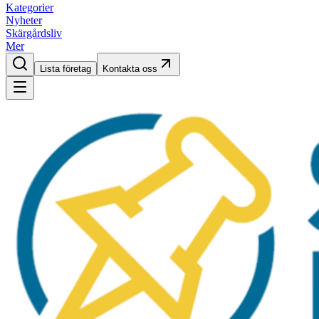
Kategorier
Nyheter
Skärgårdsliv
Mer
Lista företag
Kontakta oss