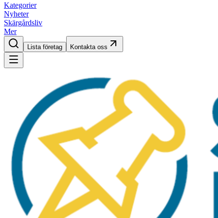
Kategorier
Nyheter
Skärgårdsliv
Mer
Lista företag
Kontakta oss